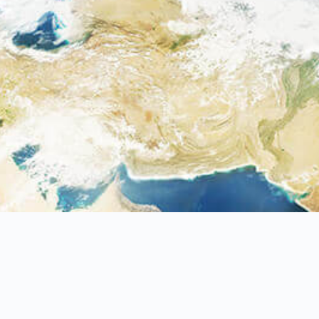
42948
台中市
神岡區
溪州路381巷31號